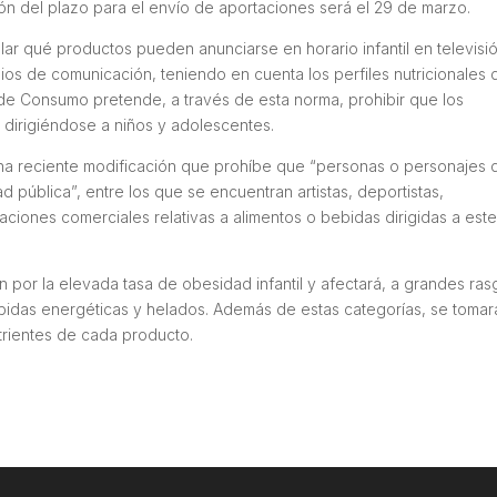
zación del plazo para el envío de aportaciones será el 29 de marzo.
ar qué productos pueden anunciarse en horario infantil en televisió
ios de comunicación, teniendo en cuenta los perfiles nutricionales 
o de Consumo pretende, a través de esta norma, prohibir que los
 dirigiéndose a niños y adolescentes.
una reciente modificación que prohíbe que “personas o personajes 
d pública”, entre los que se encuentran artistas, deportistas,
aciones comerciales relativas a alimentos o bebidas dirigidas a est
por la elevada tasa de obesidad infantil y afectará, a grandes ras
ebidas energéticas y helados. Además de estas categorías, se tomar
trientes de cada producto.