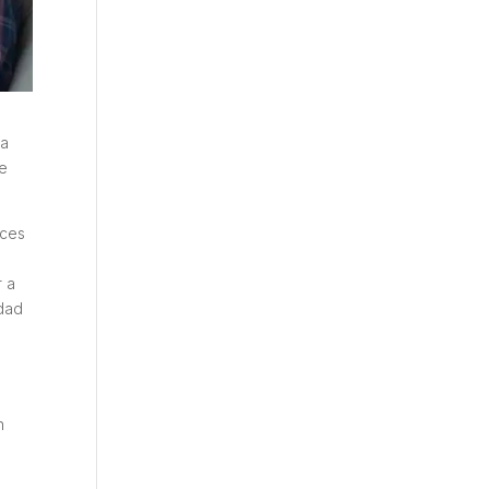
na
ue
ices
r a
edad
n