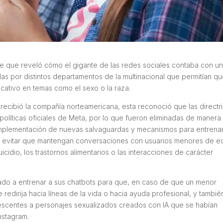
me que reveló cómo el gigante de las redes sociales contaba con u
adas por distintos departamentos de la multinacional que permitían q
cativo en temas como el sexo o la raza.
ue recibió la compañía norteamericana, esta reconoció que las directr
políticas oficiales de Meta, por lo que fueron eliminadas de manera
 implementación de nuevas salvaguardas y mecanismos para entrena
n de evitar que mantengan conversaciones con usuarios menores de 
icidio, los trastornos alimentarios o las interacciones de carácter
do a entrenar a sus chatbots para que, en caso de que un menor
 redirija hacia líneas de la vida o hacia ayuda profesional, y tambié
lescentes a personajes sexualizados creados con IA que se habían
nstagram.