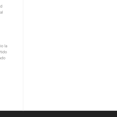
ad
al
io la
tido
cado