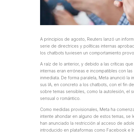
A principios de agosto, Reuters lanzó un infor
serie de directrices y políticas internas aprob
los chatbots tuviesen un comportamiento provo
A raíz de lo anterior, y debido a las críticas q
internas eran erróneas e incompatibles con las 
inmediata. De forma paralela, Meta anunció la
sus IA, en concreto a los chatbots, con el fi
sobre temas sensibles, como la autolesión, el su
sensual o romántico.
Como medidas provisionales, Meta ha comenza
intente ahondar en alguno de estos temas, se le
han anunciado la restricción al acceso de ado
introducido en plataformas como Facebook e I