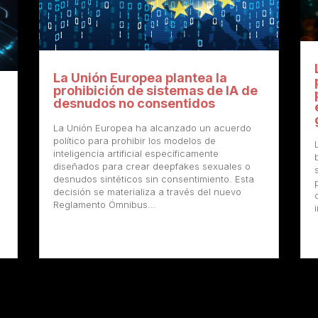
La Unión Europea plantea la
prohibición de sistemas de IA de
desnudos no consentidos
La Unión Europea ha alcanzado un acuerdo
político para prohibir los modelos de
inteligencia artificial específicamente
diseñados para crear deepfakes sexuales o
desnudos sintéticos sin consentimiento. Esta
decisión se materializa a través del nuevo
Reglamento Ómnibus…