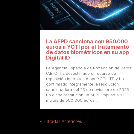
La AEPD sanciona con 950.000
euros a YOTI por el tratamiento
de datos biométricos en su app
Digital ID
La Agencia Española de Protección de Datos
(AEPD) ha desestimado el recurso de
reposición interpuesto por YOTI LTD y ha
confirmado íntegramente la resolución
sancionadora del 23 de noviembre de 2025.
En dicha resolución, la AEPD impuso a YOTI
multas de 500.000 euros…
« Entradas Anteriores