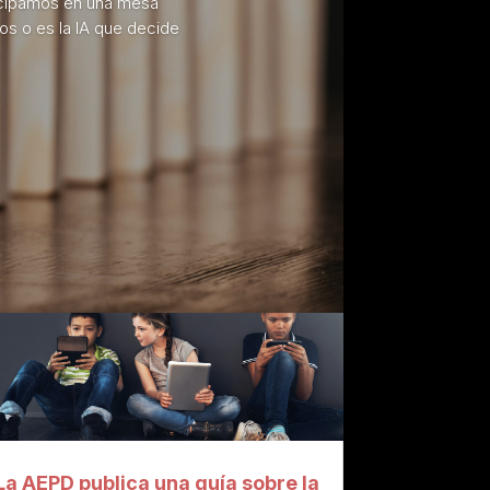
ticipamos en una mesa
os o es la IA que decide
La AEPD publica una guía sobre la