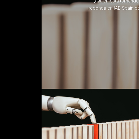
¿Quién está tomando 
redonda en IAB Spain co