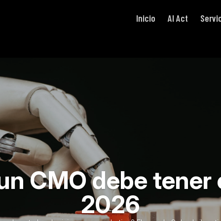
Inicio
AI Act
Servi
un CMO debe tener 
2026