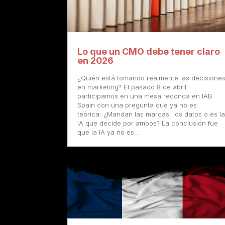
Lo que un CMO debe tener claro
en 2026
¿Quién está tomando realmente las decisione
en marketing? El pasado 8 de abril
participamos en una mesa redonda en IAB
Spain con una pregunta que ya no es
teórica: ¿Mandan las marcas, los datos o es l
IA que decide por ambos? La conclusión fue
que la IA ya no es…