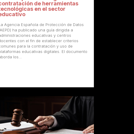
contratación de herramientas
tecnológicas en el sector
educativo
La Agencia Española de Protección de Datos
(AEPD) ha publicado una guía dirigida a
administraciones educativas y centros
docentes con el fin de establecer criterios
comunes para la contratación y uso de
plataformas educativas digitales. El documento
aborda los…