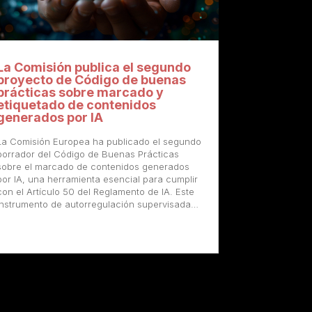
La Comisión publica el segundo
proyecto de Código de buenas
prácticas sobre marcado y
etiquetado de contenidos
generados por IA
La Comisión Europea ha publicado el segundo
borrador del Código de Buenas Prácticas
sobre el marcado de contenidos generados
por IA, una herramienta esencial para cumplir
con el Artículo 50 del Reglamento de IA. Este
instrumento de autorregulación supervisada…