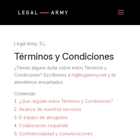
Legal Army, S.L.
Términos y Condiciones
¿Tienes alguna duda sobre estos Términos y
Condiciones? Escríbenos a
hi@legalarmy.net
y te
atendemos encantados.
Contenido
¿Qué regulan estos Términos y Condiciones?
Alcance de nuestros servicios
El equipo de abogados
Colaboración requerida
Confidencialidad y comunicaciones