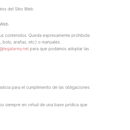
tos del Sitio Web.
 Web.
ni sus contenidos. Queda expresamente prohibida
g
,
bots
, arañas, etc.) o manuales.
i@legalarmy.net
para que podamos adoptar las
sticia para el cumplimiento de las obligaciones
abo siempre en virtud de una base jurídica que