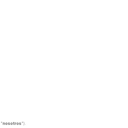
 "
nosotros
").