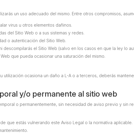
alizarás un uso adecuado del mismo. Entre otros compromisos, asume
stalar virus u otros elementos dañinos.
das del Sitio Web o a sus sistemas y redes.
dad o autenticación del Sitio Web.
a ni descompilarás el Sitio Web (salvo en los casos en que la ley lo 
tio Web que pueda ocasionar una saturación del mismo.
o tu utilización ocasiona un daño a L-A o a terceros, deberás mante
poral y/o permanente al sitio web
mporal o permanentemente, sin necesidad de aviso previo y sin res
de que estás vulnerando este Aviso Legal o la normativa aplicable.
mantenimiento.