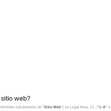
e sitio web?
iferentes subdominios (el "
Sitio Web
") es Legal Army, S.L. ("
L-A
" o