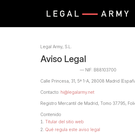
Legal Army, S.L.
Aviso Legal
LEGAL ARMY, S.L.
— NIF: B88103700
Calle Princesa, 31, 5ª 1-A, 28008 Madrid (Españ
Contacto:
hi@legalarmy.net
Registro Mercantil de Madrid, Tomo 37.795, Foli
Contenido
Titular del sitio web
Qué regula este aviso legal