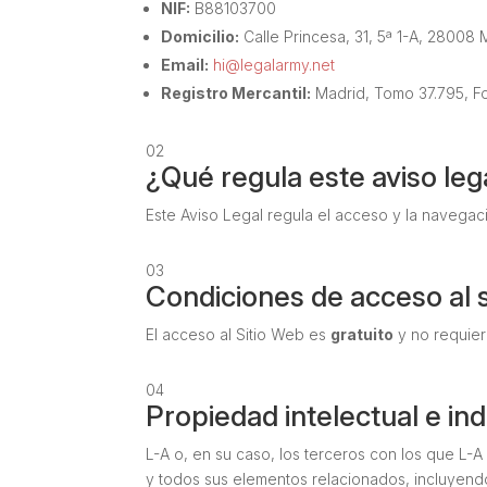
NIF:
B88103700
Domicilio:
Calle Princesa, 31, 5ª 1-A, 28008 
Email:
hi@legalarmy.net
Registro Mercantil:
Madrid, Tomo 37.795, Fol
02
¿Qué regula este aviso leg
Este Aviso Legal regula el acceso y la navegació
03
Condiciones de acceso al s
El acceso al Sitio Web es
gratuito
y no requier
04
Propiedad intelectual e ind
L-A o, en su caso, los terceros con los que L-A
y todos sus elementos relacionados, incluyend