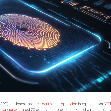
AEPD) ha desestimado el
recurso de reposición
interpuesto por
YOT
n sancionadora
del 23 de noviembre de 2025. En dicha resolución, l