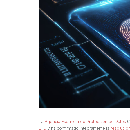
La
Agencia Española de Protección de Datos
(
LTD
y ha confirmado íntegramente la
resolució