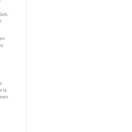
e
 que,
r
 en
es
do
e la
gimen