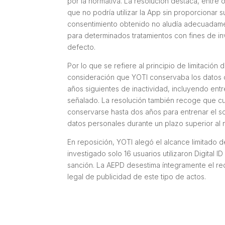
por la normativa. La resolución destaca, entre 
que no podría utilizar la App sin proporcionar 
consentimiento obtenido no aludía adecuadamen
para determinados tratamientos con fines de inv
defecto.
Por lo que se refiere al principio de limitación
consideración que YOTI conservaba los datos de 
años siguientes de inactividad, incluyendo entre
señalado. La resolución también recoge que c
conservarse hasta dos años para entrenar el s
datos personales durante un plazo superior al 
En reposición, YOTI alegó el alcance limitado 
investigado solo 16 usuarios utilizaron Digital
sanción. La AEPD desestima íntegramente el rec
legal de publicidad de este tipo de actos.