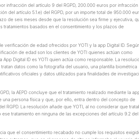
r infracción del artículo 9 del RGPD, 200.000 euros por infracción
ión del artículo 5.1.e) del RGPD, por un importe total de 950.000 eur
lazo de seis meses desde que la resolución sea firme y ejecutiva, q
os tratamientos basados en el consentimiento y los plazos de
de verificación de edad ofrecidos por YOTI y la app Digital ID. Segú
ificación de edad son los clientes de YOTI quienes actúan como
la App Digital ID es YOTI quien actúa como responsable. La resoluci
ratan datos como la fotografía del usuario, una plantilla biométrica
cativos oficiales y datos utilizados para finalidades de investigac
l RGPD, la AEPD concluye que el tratamiento realizado mediante la ap
de una persona física y que, por ello, entra dentro del concepto de
1 del RGPD. La resolución añade que YOTI, al no considerar que trat
ese tratamiento en ninguna de las excepciones del artículo 9.2 del
cia que el consentimiento recabado no cumple los requisitos exigi