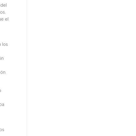
 del
os.
ue el
n los
ón
ión
p
aba
dos