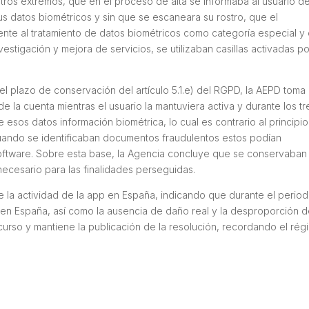
otros extremos, que en el proceso de alta se informaba al usuario d
sus datos biométricos y sin que se escaneara su rostro, que el
te al tratamiento de datos biométricos como categoría especial y
estigación y mejora de servicios, se utilizaban casillas activadas po
 del plazo de conservación del artículo 5.1.e) del RGPD, la AEPD toma
la cuenta mientras el usuario la mantuviera activa y durante los tr
 esos datos información biométrica, lo cual es contrario al principio
uando se identificaban documentos fraudulentos estos podían
oftware. Sobre esta base, la Agencia concluye que se conservaban
necesario para las finalidades perseguidas.
de la actividad de la app en España, indicando que durante el perio
 ID en España, así como la ausencia de daño real y la desproporción d
urso y mantiene la publicación de la resolución, recordando el ré