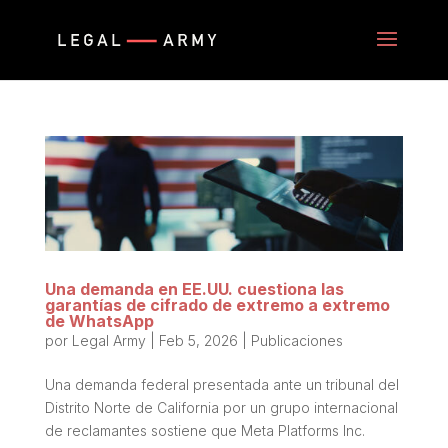
Una demanda en EE.UU. cuestiona las
garantías de cifrado de extremo a extremo
de WhatsApp
por
Legal Army
|
Feb 5, 2026
|
Publicaciones
Una demanda federal presentada ante un tribunal del
Distrito Norte de California por un grupo internacional
de reclamantes sostiene que Meta Platforms Inc.