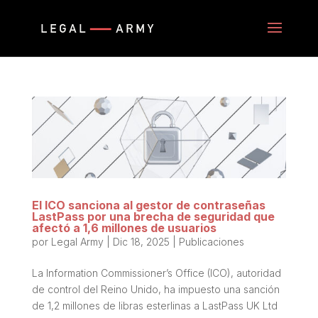
El ICO sanciona al gestor de contraseñas
LastPass por una brecha de seguridad que
afectó a 1,6 millones de usuarios
por
Legal Army
|
Dic 18, 2025
|
Publicaciones
La Information Commissioner’s Office (ICO), autoridad
de control del Reino Unido, ha impuesto una sanción
de 1,2 millones de libras esterlinas a LastPass UK Ltd