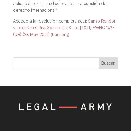
aplicación extrajurisdiccional es una cuestión de
derecho internacional
”
Accede a la resolución completa aquí:
Sanso Rondon
v LexisNexis Risk Solutions UK Ltd [2021] EWHC 1427
(QB) (28 May 2021) (bailii.org)
Buscar