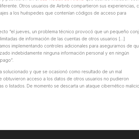
iferente. Otros usuarios de Airbnb compartieron sus experiencias, 
nsajes a los huéspedes que contenían códigos de acceso para
pecto “el jueves, un problema técnico provocó que un pequeño con
limitadas de información de las cuentas de otros usuarios […]
amos implementando controles adicionales para asegurarnos de q
izado indebidamente ninguna información personal y en ningún
 pago”.
a solucionado y que se ocasionó como resultado de un mal
e obtuvieron acceso a los datos de otros usuarios no pudieron
as o listados. De momento se descarta un ataque cibernético malici