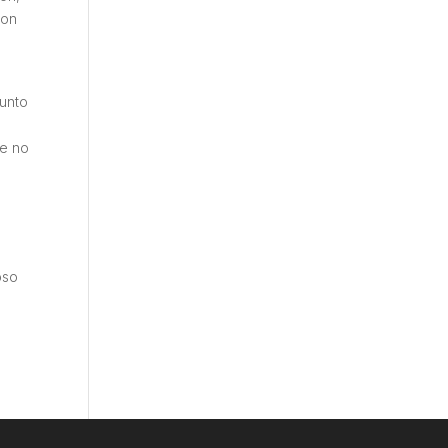
con
junto
ue no
oso