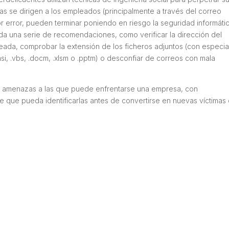
osas se dirigen a los empleados (principalmente a través del correo
r error, pueden terminar poniendo en riesgo la seguridad informáti
 da una serie de recomendaciones, como verificar la dirección del
eada, comprobar la extensión de los ficheros adjuntos (con especia
msi, .vbs, .docm, .xlsm o .pptm) o desconfiar de correos con mala
de amenazas a las que puede enfrentarse una empresa, con
e que pueda identificarlas antes de convertirse en nuevas víctimas