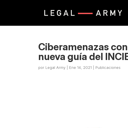
Ciberamenazas cont
nueva guía del INCI
por
Legal Army
|
Ene 14, 2021
|
Publicaciones