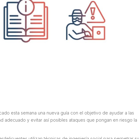
licado esta semana una nueva guía con el objetivo de ayudar a las
d adecuado y evitar así posibles ataques que pongan en riesgo la
rdelicuentes utilizan técnicas de ingeniería social para perpetrar s