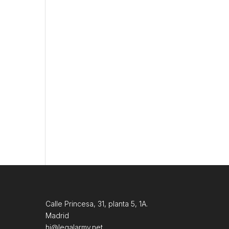
Calle Princesa, 31, planta 5, 1A.
Madrid
hi@legalarmy.net