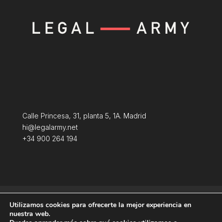
Calle Princesa, 31, planta 5, 1A. Madrid
hi@legalarmy.net
+34 900 264 194
Política de privacidad
Aviso Legal
Utilizamos cookies para ofrecerte la mejor experiencia en
Terminos y condiciones
Política de Cookies
nuestra web.