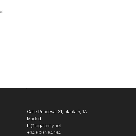
as
Calle Princesa, 31, planta 5, 1A.
Madrid
hi@legalarmy.net
+34 900 264 194