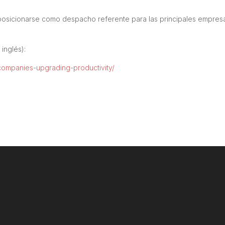
posicionarse como despacho referente para las principales empres
 inglés):
companies-upgrading-productivity/