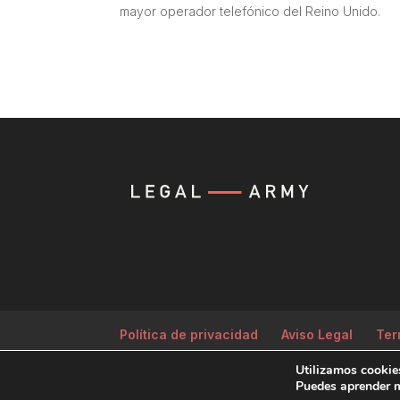
mayor operador telefónico del Reino Unido.
Política de privacidad
Aviso Legal
Ter
Utilizamos cookies
Producida por
Tempus Fugit Studio
Puedes aprender m