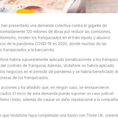
e han presentado una demanda colectiva contra el gigante de
ximadamente 120 millones de libras por reducir las comisiones,
 Asimismo, inciden los franquiciados en el trato injusto y abusivo
inicio de la pandemia COVID-19 en 2020, donde muchas de las
 franquiciados a la bancarrota.
afone habría supuestamente aplicado penalizaciones a los franquic
del contrato de franquicia. Además, Vodafone no habría aplicado
e los negocios en el periodo de pandemia y se habría beneficiado d
resas de los franquiciados.
 acciones y ha añadido que, en ningún caso, se enriquecieron
uiciados. El inicio de esta demanda puede suponer un caso judicial
l Reino Unido, además de causar un daño reputacional a la compañía
e que Vodafone haya completado una fusión con Three UK, creand