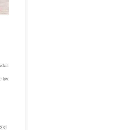
iados
e las
o el