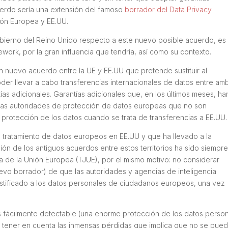
cuerdo sería una extensión del famoso
borrador del Data Privacy
nión Europea y EE.UU.
gobierno del Reino Unido respecto a este nuevo posible acuerdo, es
work, por la gran influencia que tendría, así como su contexto.
 nuevo acuerdo entre la UE y EE.UU que pretende sustituir al
der llevar a cabo transferencias internacionales de datos entre am
tías adicionales. Garantías adicionales que, en los últimos meses, ha
as autoridades de protección de datos europeas que no son
 protección de los datos cuando se trata de transferencias a EE.UU.
 tratamiento de datos europeos en EE.UU y que ha llevado a la
n de los antiguos acuerdos entre estos territorios ha sido siempr
ia de la Unión Europea (TJUE), por el mismo motivo: no considerar
uevo borrador) de que las autoridades y agencias de inteligencia
ustificado a los datos personales de ciudadanos europeos, una vez
es fácilmente detectable (una enorme protección de los datos perso
 tener en cuenta las inmensas pérdidas que implica que no se pue