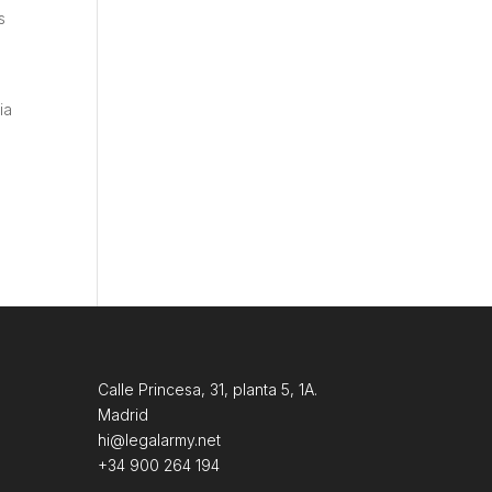
s
ia
Calle Princesa, 31, planta 5, 1A.
Madrid
hi@legalarmy.net
+34 900 264 194