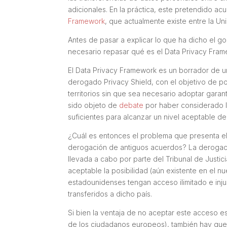
adicionales. En la práctica, este pretendido a
Framework
, que actualmente existe entre la U
Antes de pasar a explicar lo que ha dicho el 
necesario repasar qué es el Data Privacy Frame
El Data Privacy Framework es un borrador de un
derogado Privacy Shield, con el objetivo de po
territorios sin que sea necesario adoptar garan
sido objeto de
debate
por haber considerado l
suficientes para alcanzar un nivel aceptable de
¿Cuál es entonces el problema que presenta el
derogación de antiguos acuerdos? La derogació
llevada a cabo por parte del Tribunal de Justic
aceptable la posibilidad (aún existente en el n
estadounidenses tengan acceso ilimitado e inj
transferidos a dicho país.
Si bien la ventaja de no aceptar este acceso 
de los ciudadanos europeos), también hay que