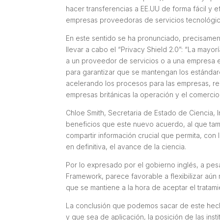
hacer transferencias a EE.UU de forma fácil y e
empresas proveedoras de servicios tecnológicos
En este sentido se ha pronunciado, precisamen
llevar a cabo el “Privacy Shield 2.0”: “
La mayorí
a un proveedor de servicios o a una empresa e
para garantizar que se mantengan los estándare
acelerando los procesos para las empresas, red
empresas británicas la operación y el comercio
Chloe Smith, Secretaria de Estado de Ciencia,
beneficios que este nuevo acuerdo, al que tam
compartir información crucial que permita, con l
en definitiva, el avance de la ciencia.
Por lo expresado por el gobierno inglés, a pe
Framework, parece favorable a flexibilizar aún 
que se mantiene a la hora de aceptar el trata
La conclusión que podemos sacar de este hech
y que sea de aplicación, la posición de las ins