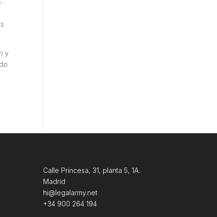
s
os
n y
ado
Calle Princesa, 31, planta 5, 1A.
Madrid
hi@legalarmy.net
+34 900 264 194