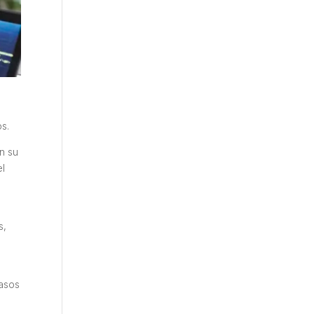
os.
n su
el
s,
s
rasos