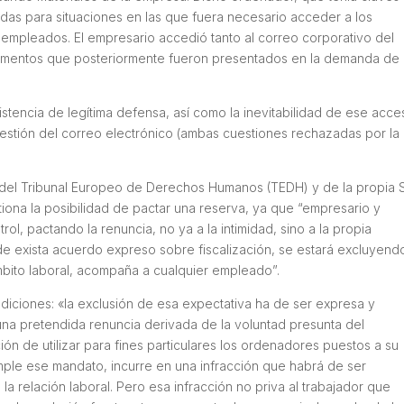
das para situaciones en las que fuera necesario acceder a los
 empleados. El empresario accedió tanto al correo corporativo del
mentos que posteriormente fueron presentados en la demanda de
istencia de legítima defensa, así como la inevitabilidad de ese acc
gestión del correo electrónico (ambas cuestiones rechazadas por la
ia del Tribunal Europeo de Derechos Humanos (TEDH) y de la propia 
tiona la posibilidad de pactar una reserva, ya que “empresario y
rol, pactando la renuncia, no ya a la intimidad, sino a la propia
nde exista acuerdo expreso sobre fiscalización, se estará excluyendo
mbito laboral, acompaña a cualquier empleado”.
diciones: «la exclusión de esa expectativa ha de ser expresa y
una pretendida renuncia derivada de la voluntad presunta del
ión de utilizar para fines particulares los ordenadores puestos a su
umple ese mandato, incurre en una infracción que habrá de ser
a relación laboral. Pero esa infracción no priva al trabajador que