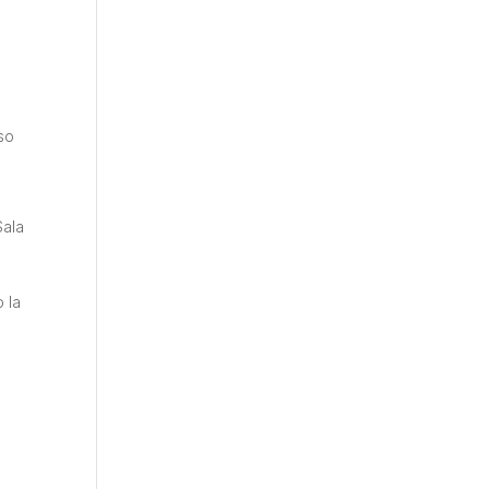
eso
Sala
 la