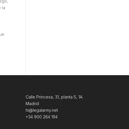
uego,
 la
s
que
Calle Princesa, 31, planta 5, 1A.
Madrid
hi@legalarmy.net
+34 900 264 194