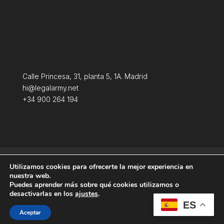
Calle Princesa, 31, planta 5, 1A. Madrid
hi@legalarmy.net
+34 900 264 194
Política de privacidad
Aviso Legal
Utilizamos cookies para ofrecerte la mejor experiencia en
Terminos y condiciones
Política de Cookies
nuestra web.
Puedes aprender más sobre qué cookies utilizamos o
desactivarlas en los
ajustes
.
ES
Aceptar
Producida por
Tempus Fugit Studio