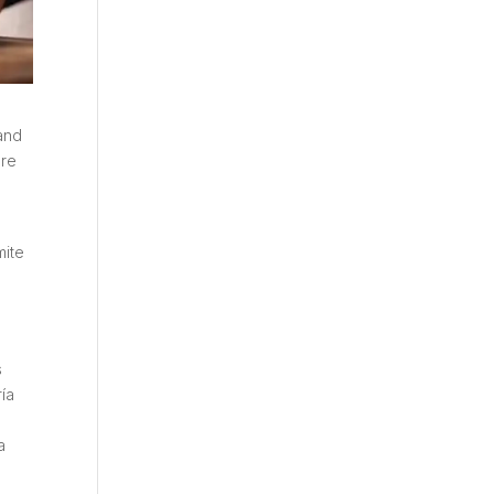
and
bre
mite
s
ría
a