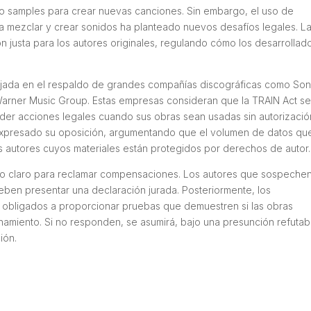
 o
samples
para crear nuevas canciones. Sin embargo, el uso de
ara mezclar y crear sonidos ha planteado nuevos desafíos legales. L
 justa para los autores originales, regulando cómo los desarrollad
lejada en el respaldo de grandes compañías discográficas como So
Warner Music Group. Estas empresas consideran que la TRAIN Act se
er acciones legales cuando sus obras sean usadas sin autorizació
 expresado su oposición, argumentando que el volumen de datos qu
os autores cuyos materiales están protegidos por derechos de autor
to claro para reclamar compensaciones. Los autores que sospeche
deben presentar una declaración jurada. Posteriormente, los
rán obligados a proporcionar pruebas que demuestren si las obras
namiento. Si no responden, se asumirá, bajo una presunción refutab
ión.