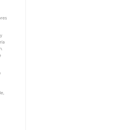
a
ores
ny
ría
n.
e
.
n
le,