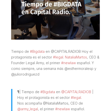
Tiempo de
#Bigdata
en @CAPITALRADIOB Hoy el
protagonista es el sector
#legal
.
NataliaMartos
, CEO &
Founder Legal Army, el primer
#newlaw
español. Y
como siempre, una semana más @esthermoralesp y
@juliorodriguezd
🎙| Tiempo de
#Bigdata
en
@CAPITALRADIOB
|
Hoy el protagonista es el sector
#legal
.
Nos acompaña @NataliaMartos, CEO de
@army_legal
, el primer
#newlaw
español.