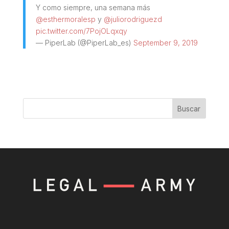
Y como siempre, una semana más
@esthermoralesp
y
@juliorodriguezd
pic.twitter.com/7PojOLqxqy
— PiperLab (@PiperLab_es)
September 9, 2019
Buscar