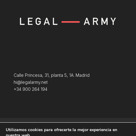
Calle Princesa, 31, planta 5, 1A. Madrid
hi@legalarmy.net
+34 900 264 194
Política de privacidad
Aviso Legal
Utilizamos cookies para ofrecerte la mejor experiencia en
Terminos y condiciones
Política de Cookies
nuestra web.