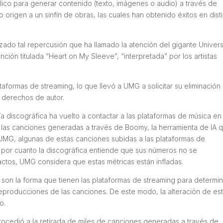
lico para generar contenido (texto, imágenes o audio) a través de
 origen a un sinfín de obras, las cuales han obtenido éxitos en dist
nzado tal repercusión que ha llamado la atención del gigante Univers
ión titulada “Heart on My Sleeve”, “interpretada” por los artistas
ataformas de streaming, lo que llevó a UMG a solicitar su eliminación
a derechos de autor.
ñía discográfica ha vuelto a contactar a las plataformas de música en
e las canciones generadas a través de Boomy, la herramienta de IA 
 UMG, algunas de estas canciones subidas a las plataformas de
, por cuanto la discográfica entiende que sus números no se
actos, UMG considera que estas métricas están infladas.
 son la forma que tienen las plataformas de streaming para determin
 reproducciones de las canciones. De este modo, la alteración de es
o.
ocedió a la retirada de miles de canciones generadas a través de