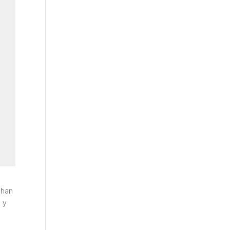
 han
a y