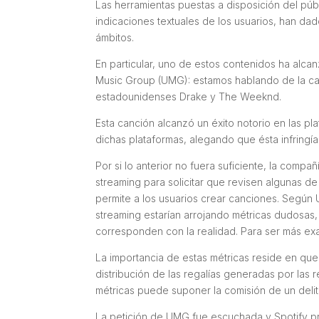
Las herramientas puestas a disposición del púb
indicaciones textuales de los usuarios, han dado
ámbitos.
En particular, uno de estos contenidos ha alca
Music Group (UMG): estamos hablando de la canc
estadounidenses Drake y The Weeknd.
Esta canción alcanzó un éxito notorio en las pl
dichas plataformas, alegando que ésta infringí
Por si lo anterior no fuera suficiente, la compa
streaming para solicitar que revisen algunas d
permite a los usuarios crear canciones. Según
streaming estarían arrojando métricas dudosas
corresponden con la realidad. Para ser más ex
La importancia de estas métricas reside en que
distribución de las regalías generadas por las
métricas puede suponer la comisión de un delit
La petición de UMG fue escuchada y Spotify pr