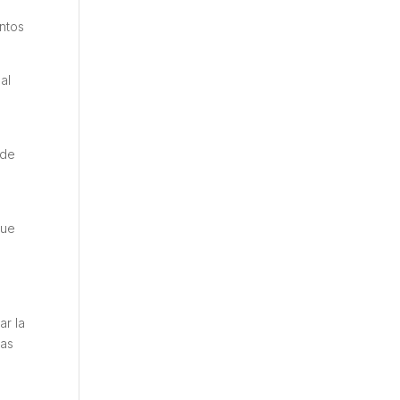
intos
al
 de
que
ar la
tas