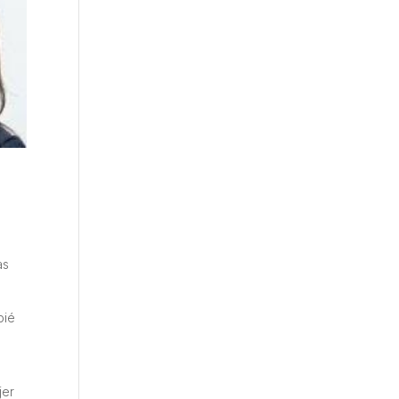
as
pié
jer