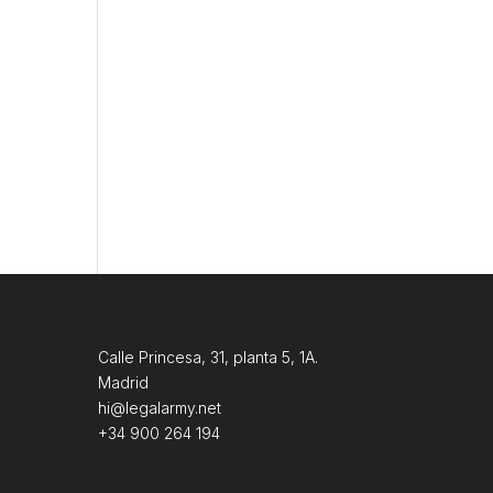
Calle Princesa, 31, planta 5, 1A.
Madrid
hi@legalarmy.net
+34 900 264 194