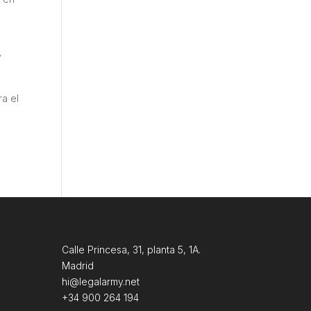
y
ra el
Calle Princesa, 31, planta 5, 1A.
Madrid
hi@legalarmy.net
+34 900 264 194