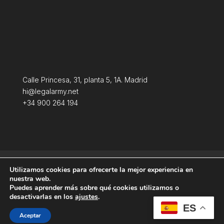
Calle Princesa, 31, planta 5, 1A. Madrid
hi@legalarmy.net
+34 900 264 194
Aviso Legal
Terminos y condiciones
Utilizamos cookies para ofrecerte la mejor experiencia en
Política de Cookies
nuestra web.
Puedes aprender más sobre qué cookies utilizamos o
desactivarlas en los
ajustes
.
ES
Aceptar
Producida por
Tempus Fugit Studio