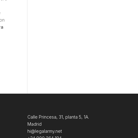
e
con
ra
Calle Princesa, 31, planta 5, 1A.
Madrid
hi@legalarmy.net