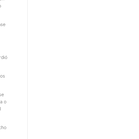
o
ase
rdió
los
se
ía o
l
echo