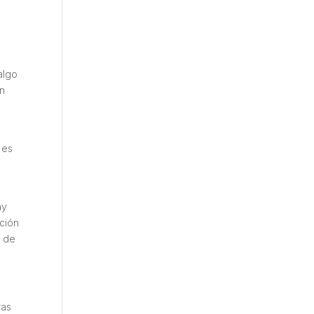
e
algo
án
 es
ay
ación
a de
ras