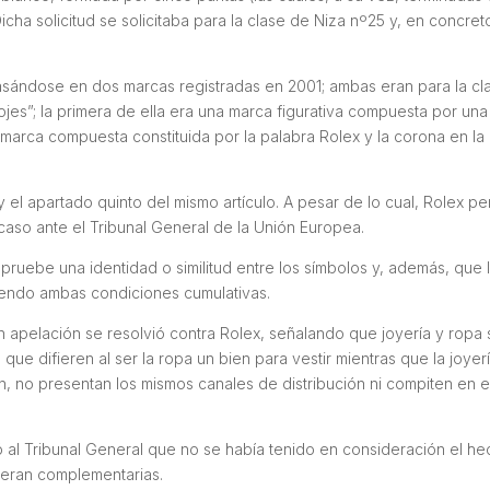
cha solicitud se solicitaba para la clase de Niza nº25 y, en concret
basándose en dos marcas registradas en 2001; ambas eran para la cl
lojes”; la primera de ella era una marca figurativa compuesta por una
marca compuesta constituida por la palabra Rolex y la corona en la
 y el apartado quinto del mismo artículo. A pesar de lo cual, Rolex pe
caso ante el Tribunal General de la Unión Europea.
e pruebe una identidad o similitud entre los símbolos y, además, que 
 siendo ambas condiciones cumulativas.
 apelación se resolvió contra Rolex, señalando que joyería y ropa 
 que difieren al ser la ropa un bien para vestir mientras que la joyer
n, no presentan los mismos canales de distribución ni compiten en e
 al Tribunal General que no se había tenido en consideración el h
, eran complementarias.