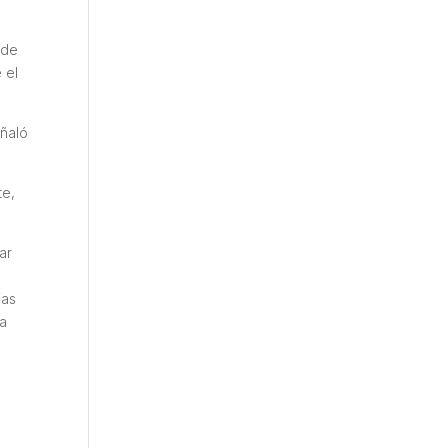
 de
 el
eñaló
te,
ar
e
ias
 a