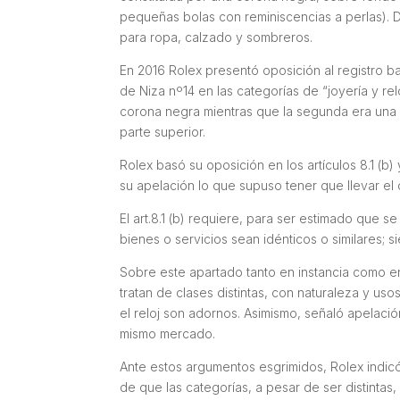
pequeñas bolas con reminiscencias a perlas). Di
para ropa, calzado y sombreros.
En 2016 Rolex presentó oposición al registro 
de Niza nº14 en las categorías de “joyería y re
corona negra mientras que la segunda era una 
parte superior.
Rolex basó su oposición en los artículos 8.1 (b)
su apelación lo que supuso tener que llevar el 
El art.8.1 (b) requiere, para ser estimado que s
bienes o servicios sean idénticos o similares;
Sobre este apartado tanto en instancia como en
tratan de clases distintas, con naturaleza y usos
el reloj son adornos. Asimismo, señaló apelació
mismo mercado.
Ante estos argumentos esgrimidos, Rolex indicó
de que las categorías, a pesar de ser distintas