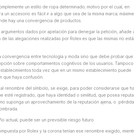
omplemente un estilo de ropa determinado; motivo por el cual, en
ra un accesorio es fácil ir a algo que sea de la misma marca; máxim
onde hay una convergencia de productos.
 los argumentos dados por apelación para denegar la petición, añade 
 de las alegaciones realizadas por Rolex es que las mismas no est
ta convergencia entre tecnología y moda sino que debe probar que
epción sobre comportamientos cognitivos de los usuarios. Tampoco
 establecimientos toda vez que en un mismo establecimiento puede
in que haya confusión.
vo al renombre del símbolo, se exige, para poder considerarse que h
ue esté registrado, que haya identidad o similitud, que posea reput
ismo suponga un aprovechamiento de la reputación ajena, o pérdid
enombrada.
ño actual, puede ser un previsible riesgo futuro.
ompuesta por Rolex y la corona tenían ese renombre exigido, mient