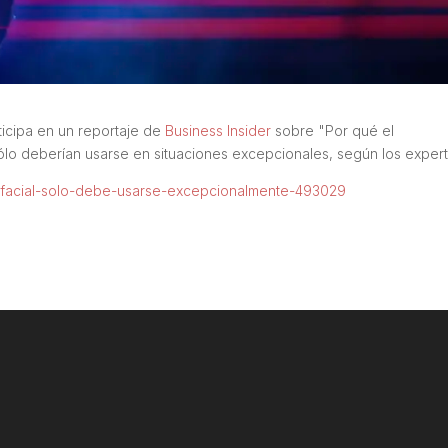
icipa en un reportaje de
Business Insider
sobre "Por qué el
sólo deberían usarse en situaciones excepcionales, según los expert
o-facial-solo-debe-usarse-excepcionalmente-493029