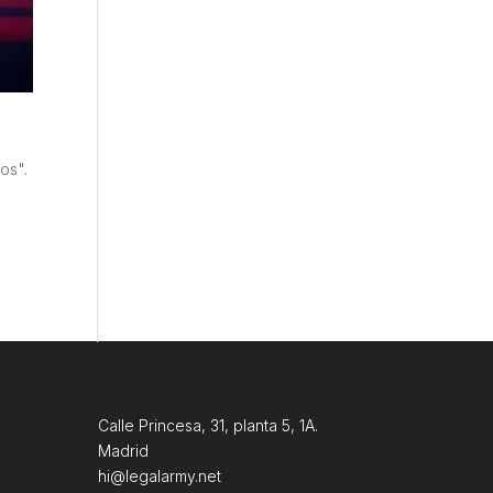
os".
Calle Princesa, 31, planta 5, 1A.
Madrid
hi@legalarmy.net