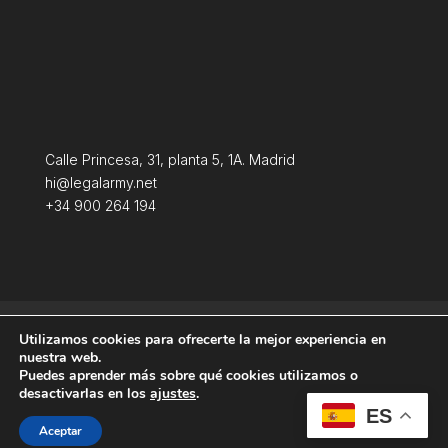
Calle Princesa, 31, planta 5, 1A. Madrid
hi@legalarmy.net
+34 900 264 194
Política de privacidad
Aviso Legal
Utilizamos cookies para ofrecerte la mejor experiencia en
Terminos y condiciones
Política de Cookies
nuestra web.
Puedes aprender más sobre qué cookies utilizamos o
desactivarlas en los
ajustes
.
ES
Aceptar
Producida por
Tempus Fugit Studio