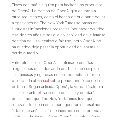
Times contrató a alguien para
hackear
los productos
de OpenAI. La moción de OpenAI gira en torno a
otros argumentos, como el hecho de que parte de las
alegaciones de The New York Times se basan en
supuestas infracciones prescritas (por haber ocurrido
más de tres años atrás) o la aplicabilidad de la famosa
doctrina del uso legítimo o
fair use
, pero OpenAI no
ha querido deja pasar la oportunidad de lanzar un
dardo al medio.
Entre otras cosas, OpenAI ha afirmado que “las
alegaciones de la demanda del Times no cumplen
sus famosas y rigurosas normas periodísticas” (con
cita incluida al
manual
sobre periodismo ético de la
editorial). Según anticipa OpenAI, la verdad “saldrá a
la luz” durante el transcurso del caso y quedará
demostrado que The New York Times tuvo que
realizar miles de intentos para generar los resultados
“altamente anómalos” que incorporó como prueba a
su demanda. En opinión de OpenAI, la obtención de