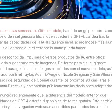
ce escasas semanas su último modelo
, ha dado un golpe sobre la m
 de inteligencia artificial que sucederá a GPT-4. La idea tras la
ar las capacidades de la IA al siguiente nivel, acercándose más a u
ar cualquier tarea que el cerebro humano pueda hacer.
 desconocida, impulsará diversos productos de IA, entre otros:
squeda o generadores de imágenes. De forma paralela, el gigante
dad para gestionar los riesgos asociados con el nuevo modelo, así
erado por Bret Taylor, Adam D'Angelo, Nicole Seligman y Sam Altman
cesos de seguridad de OpenAI durante los próximos 90 días. Tras el
unta Directiva y compartirán públicamente las decisiones adoptadas
anunció recientemente que, a diferencia del modelo anterior que
lidades de GPT-4 estarán disponibles de forma gratuita. Este cambi
ria y la navegación web sean accesibles para todos los usuarios.