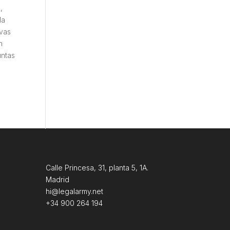
,
la
evas
n
untas
Calle Princesa, 31, planta 5, 1A.
Madrid
hi@legalarmy.net
+34 900 264 194