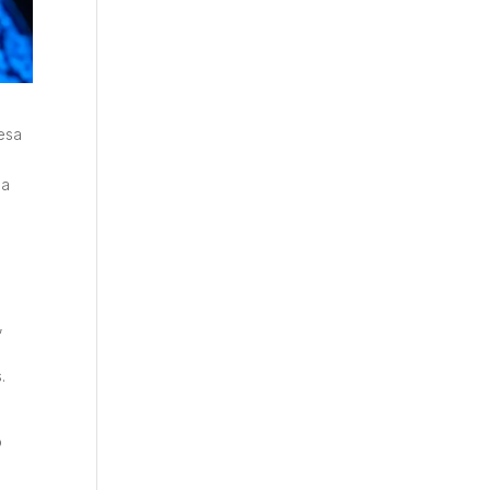
esa
na
,
.
o