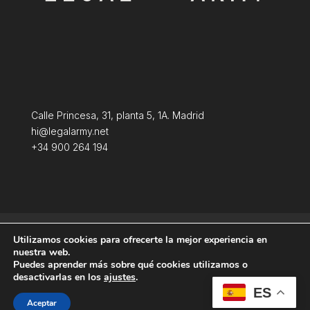
Calle Princesa, 31, planta 5, 1A. Madrid
hi@legalarmy.net
+34 900 264 194
Política de privacidad
Aviso Legal
Utilizamos cookies para ofrecerte la mejor experiencia en
Terminos y condiciones
Política de Cookies
nuestra web.
Puedes aprender más sobre qué cookies utilizamos o
desactivarlas en los
ajustes
.
ES
Aceptar
Producida por
Tempus Fugit Studio