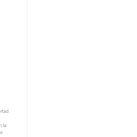
ertad
n la
zo