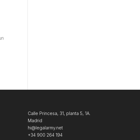
un
Calle Princesa, 31, planta 5, 1A.
Madrid
hi@legalarmy.net
+34 900 264 194