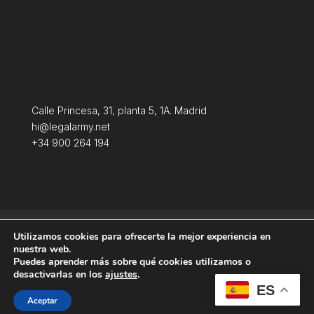
Calle Princesa, 31, planta 5, 1A. Madrid
hi@legalarmy.net
+34 900 264 194
Política de privacidad
Aviso Legal
Utilizamos cookies para ofrecerte la mejor experiencia en
Terminos y condiciones
Política de Cookies
nuestra web.
Puedes aprender más sobre qué cookies utilizamos o
desactivarlas en los
ajustes
.
ES
Aceptar
Producida por
Tempus Fugit Studio