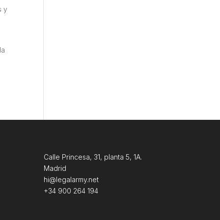
s y
la
Calle Princesa, 31, planta 5, 1A.
Madrid
hi@legalarmy.net
+34 900 264 194