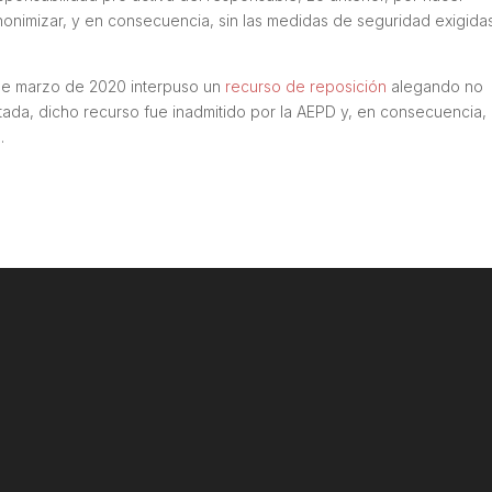
anonimizar, y en consecuencia, sin las medidas de seguridad exigida
 de marzo de 2020 interpuso un
recurso de reposición
alegando no
tada, dicho recurso fue inadmitido por la AEPD y, en consecuencia, 
.