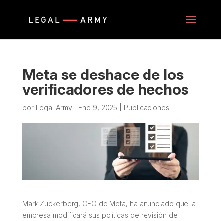
Meta se deshace de los
verificadores de hechos
por
Legal Army
|
Ene 9, 2025
|
Publicaciones
Mark Zuckerberg, CEO de Meta, ha anunciado que la
empresa modificará sus políticas de revisión de