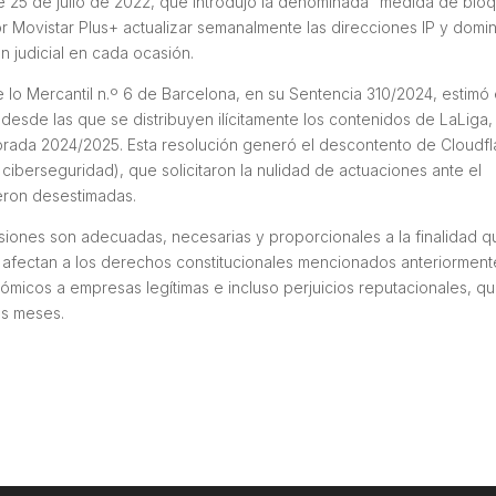
de 25 de julio de 2022, que introdujo la denominada “medida de blo
or Movistar Plus+ actualizar semanalmente las direcciones IP y domi
n judicial en cada ocasión.
o Mercantil n.º 6 de Barcelona, en su Sentencia 310/2024, estimó 
desde las que se distribuyen ilícitamente los contenidos de LaLiga, 
porada 2024/2025. Esta resolución generó el descontento de Cloudfl
berseguridad), que solicitaron la nulidad de actuaciones ante el
eron desestimadas.
cisiones son adecuadas, necesarias y proporcionales a la finalidad 
afectan a los derechos constitucionales mencionados anteriorment
icos a empresas legítimas e incluso perjuicios reputacionales, q
os meses.