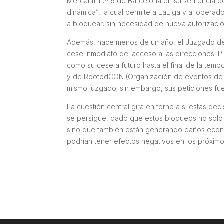
Mercantil n.º 9 de Barcelona en su sentencia 
dinámica”, la cual permite a LaLiga y al operad
a bloquear, sin necesidad de nueva autorizació
Además, hace menos de un año, el Juzgado de l
cese inmediato del acceso a las direcciones IP 
como su cese a futuro hasta el final de la tem
y de RootedCON (Organización de eventos de ci
mismo juzgado; sin embargo, sus peticiones fu
La cuestión central gira en torno a si estas de
se persigue, dado que estos bloqueos no solo 
sino que también están generando daños económ
podrían tener efectos negativos en los próxim