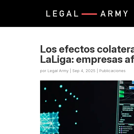
Los efectos colatera
LaLiga: empresas af
por
Legal Army
|
Sep 4, 2025
|
Publicaciones