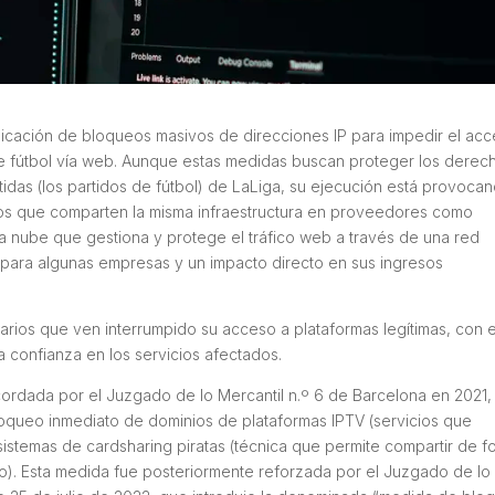
aplicación de bloqueos masivos de direcciones IP para impedir el ac
de fútbol vía web. Aunque estas medidas buscan proteger los derec
tidas (los partidos de fútbol) de LaLiga, su ejecución está provoca
imos que comparten la misma infraestructura en proveedores como
 la nube que gestiona y protege el tráfico web a través de una red
 para algunas empresas y un impacto directo en sus ingresos
rios que ven interrumpido su acceso a plataformas legítimas, con e
a confianza en los servicios afectados.
ordada por el Juzgado de lo Mercantil n.º 6 de Barcelona en 2021,
 bloqueo inmediato de dominios de plataformas IPTV (servicios que
e sistemas de
cardsharing
piratas (técnica que permite compartir de f
go). Esta medida fue posteriormente reforzada por el Juzgado de lo