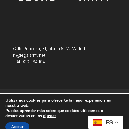
Calle Princesa, 31, planta 5, 1A. Madrid
hi@legalarmy.net
+34 900 264 194
Aviso Legal
Terminos y condiciones
Utilizamos cookies para ofrecerte la mejor experiencia en
Política de Cookies
nuestra web.
Puedes aprender más sobre qué cookies utilizamos o
desactivarlas en los
ajustes
.
ES
Aceptar
Producida por
Tempus Fugit Studio