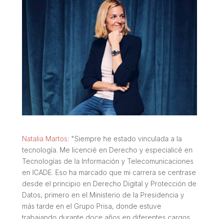
Natalia Martos
: "Siempre he estado vinculada a la
tecnología. Me licencié en Derecho y especialicé en
Tecnologías de la Información y Telecomunicaciones
en ICADE. Eso ha marcado que mi carrera se centrase
desde el principio en Derecho Digital y Protección de
Datos, primero en el Ministerio de la Presidencia y
más tarde en el Grupo Prisa, donde estuve
trabajando durante doce años en diferentes cargos