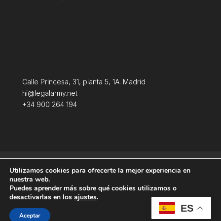
Calle Princesa, 31, planta 5, 1A. Madrid
hi@legalarmy.net
+34 900 264 194
Política de privacidad
Aviso Legal
Utilizamos cookies para ofrecerte la mejor experiencia en
Terminos y condiciones
Política de Cookies
nuestra web.
Puedes aprender más sobre qué cookies utilizamos o
desactivarlas en los
ajustes
.
ES
Aceptar
Producida por
Tempus Fugit Studio