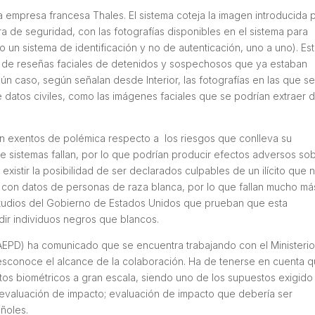
la empresa francesa Thales. El sistema coteja la imagen introducida 
a de seguridad, con las fotografías disponibles en el sistema para
o un sistema de identificación y no de autenticación, uno a uno). Es
s de reseñas faciales de detenidos y sospechosos que ya estaban
ún caso, según señalan desde Interior, las fotografías en las que s
datos civiles, como las imágenes faciales que se podrían extraer 
n exentos de polémica respecto a los riesgos que conlleva su
o de sistemas fallan, por lo que podrían producir efectos adversos so
 existir la posibilidad de ser declarados culpables de un ilícito que 
 con datos de personas de raza blanca, por lo que fallan mucho má
 estudios del Gobierno de Estados Unidos que prueban que esta
dir individuos negros que blancos.
EPD) ha comunicado que se encuentra trabajando con el Ministerio
e desconoce el alcance de la colaboración. Ha de tenerse en cuenta 
atos biométricos a gran escala, siendo uno de los supuestos exigido
a evaluación de impacto; evaluación de impacto que debería ser
añoles.