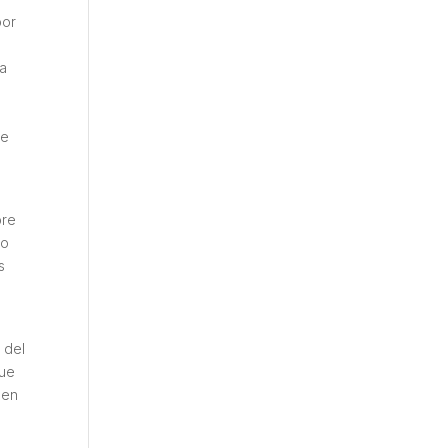
por
ta
e
de
bre
no
s
 del
que
 en