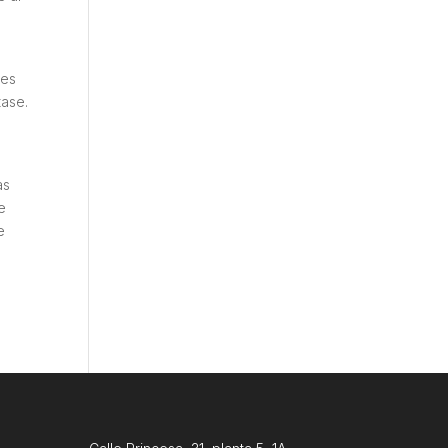
 es
tase.
as
e
e