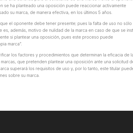
quien se ha planteado una oposición puede reaccionar activamente
do su marca, de manera efectiva, en los últimos 5 años.
que el oponente debe tener presente; pues la falta de uso no sólo
e es, además, motivo de nulidad de la marca en caso de que se ins
nte si plantear una oposición, pues este proceso puede
opia marca”.
ficar los factores y procedimientos que determinan la eficacia de l
de marcas, que pretenden plantear una oposición ante una solicitud d
rca superará los requisitos de uso y, por lo tanto, este titular pued
ones sobre su marca.