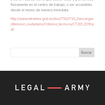
físicamente en el centro de trabajo, o ser accesibles
desde el mismo de manera inmediata.
http://www.mitramiss.gob.es/itss/ITSS/ITSS_Descargas
/Atencion_ciudadano/Criterios_tecnicos/CT_101_2019.p
df
Buscar