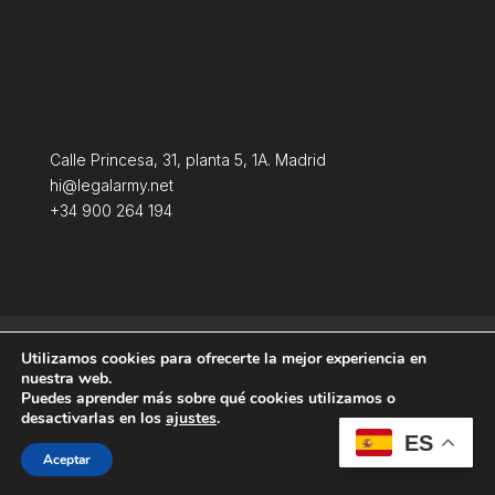
Calle Princesa, 31, planta 5, 1A. Madrid
hi@legalarmy.net
+34 900 264 194
Política de privacidad
Aviso Legal
Utilizamos cookies para ofrecerte la mejor experiencia en
Terminos y condiciones
Política de Cookies
nuestra web.
Puedes aprender más sobre qué cookies utilizamos o
desactivarlas en los
ajustes
.
ES
Aceptar
Producida por
Tempus Fugit Studio