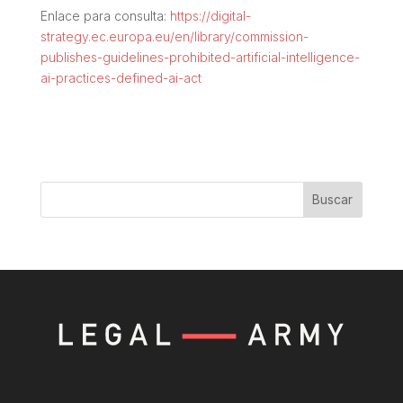
Enlace para consulta:
https://digital-
strategy.ec.europa.eu/en/library/commission-
publishes-guidelines-prohibited-artificial-intelligence-
ai-practices-defined-ai-act
Buscar