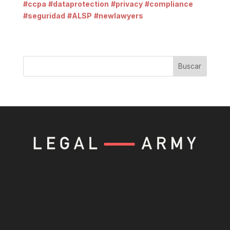
#ccpa
#dataprotection
#privacy
#compliance
#seguridad
#ALSP
#newlawyers
Buscar