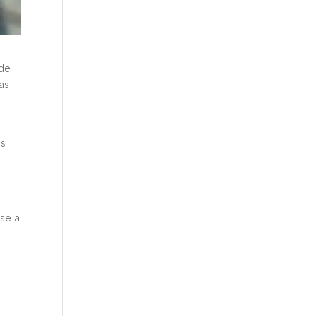
 de
ías
as
rse a