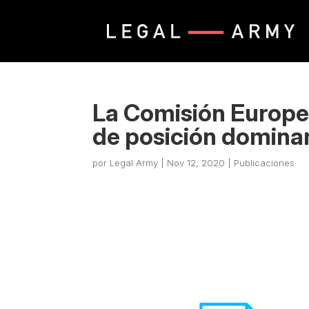
La Comisión Europ
de posición domina
por
Legal Army
|
Nov 12, 2020
|
Publicaciones