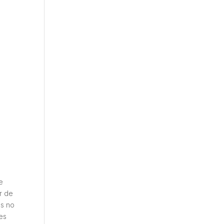
e
r de
es no
es