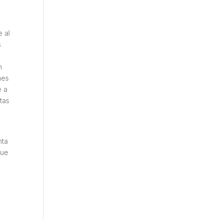
 al
s
n
nes
e a
tas
nta
que