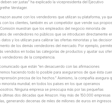
eben ser justas” ha explicado la vicepresidenta del Ejecutivo
rethe Verstager.
mazon asume con los vendedores que utilizan su plataforma, ya que
os con los clientes, también es un competidor que vende sus propio
a Comisión muestran que los empleados del negocio minorista de
tos de vendedores no públicos que se introducen directamente e
tos y los utilizan para calibrar las ofertas minoristas y las decisio
imento de los demás vendedores del mercado. Por ejemplo, permit
s vendidos en todas las categorías de productos y ajustar sus ofer
os vendedores de la competencia.
comunicado que están “en desacuerdo con las afirmaciones
aremos haciendo todo lo posible para asegurarnos de que ésta cue
omprensión precisa de los hechos.” Asimismo, la compañía asegura 
minorista mundial; en todos los países en los que operamos
nosotros. Ninguna empresa se preocupa más por las pequeñas
as últimas dos décadas que Amazon. Hay más de 150.000 empresas
das, generando decenas de miles de millones de euros en ingresos