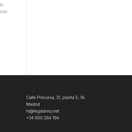
do
azon
Calle Princesa, 31, planta 5, 1A.
Madrid
hi@legalarmy.net
+34 900 264 194