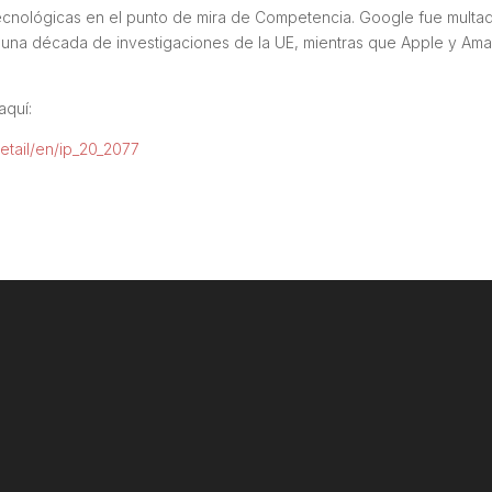
ecnológicas en el punto de mira de Competencia. Google fue multa
i una década de investigaciones de la UE, mientras que Apple y Am
aquí:
etail/en/ip_20_2077