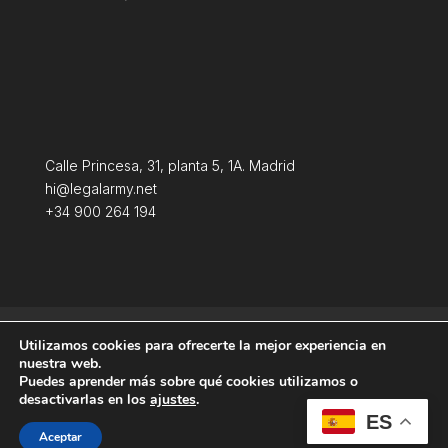
Calle Princesa, 31, planta 5, 1A. Madrid
hi@legalarmy.net
+34 900 264 194
Aviso Legal
Terminos y condiciones
Utilizamos cookies para ofrecerte la mejor experiencia en
Política de Cookies
nuestra web.
Puedes aprender más sobre qué cookies utilizamos o
desactivarlas en los
ajustes
.
ES
Aceptar
Producida por
Tempus Fugit Studio