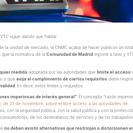
y VTC sigue dando que hablar.
de la unidad de mercado, la CNMC acaba de hacer públicos un tota
s que la normativa de la
Comunidad de Madrid
impone a taxis y V
quier medida
adoptada por las autoridades que
limite el acceso
cio o que
exija el cumplimiento de ciertos requisitos
debe respo
onalidad
. Es decir, estos límites y requisitos:
ones imperiosas de interés general”
. El concepto “razón imperio
 de 23 de noviembre, sobre el libre acceso a las actividades de
ros, con la seguridad pública, con la salud pública y con la protecci
 consumidores, de los destinatarios de servicios y de los trabajador
que
no deben existir alternativas que restrinjan o distorsionen e