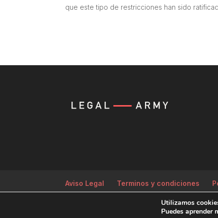
que este tipo de restricciones han sido ratificad
Aviso Legal
Terminos y condiciones
P
Utilizamos cookies
Producida por
Tempus Fugit Studio
Puedes aprender m