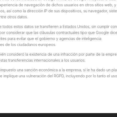
experiencia de navegación de dichos usuarios en otros sitios web, y
dos, así como la dirección IP de sus dispositivos, su navegador, sist
ntre otros datos.
 todos estos datos se transfieren a Estados Unidos, sin cumplir con
por considerar que las cláusulas contractuales tipo que Google dic
entes para evitar que el gobierno y agencias de inteligencia
les de los ciudadanos europeos.
mbién consideró la existencia de una infracción por parte de la empr
tas transferencias internacionales a los usuarios.
impuesto una sanción económica a la empresa, sí le ha dado un pl
e implique una vulneración del RGPD, incluyendo por lo tanto el us